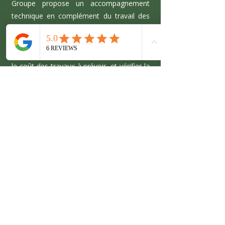
Groupe propose un accompagnement
technique en complément du travail des
agences immobilières. Lors des visites de
biens sélectionnés, nous intervenons pour
évaluer le potentiel du logement, estimer
le coût des travaux à prévoir, et vérifier la
faisabilité des aménagements envisagés.
Cet appui permet à nos clients de prendre
des décisions éclairées, avec une vision
claire des possibilités et du budget global
à prévoir avant l’achat.